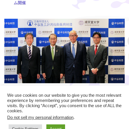
ム開催
2024年2月13日
長期大型研究助成贈呈共同記者会見
We use cookies on our website to give you the most relevant
experience by remembering your preferences and repeat
visits. By clicking “Accept”, you consent to the use of ALL the
cookies.
Do not sell my personal information
.
Copyright © DBSB All Rights Reserved.
Cookie Settings
Accept