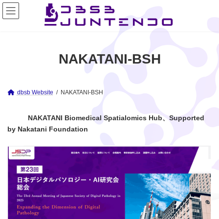
コ
ナ
ン
ビ
テ
ゲ
ン
ー
ツ
シ
へ
ョ
NAKATANI-BSH
ス
ン
キ
に
ッ
移
プ
動
dbsb Website
NAKATANI-BSH
NAKATANI Biomedical Spatialomics Hub、Supported
by Nakatani Foundation